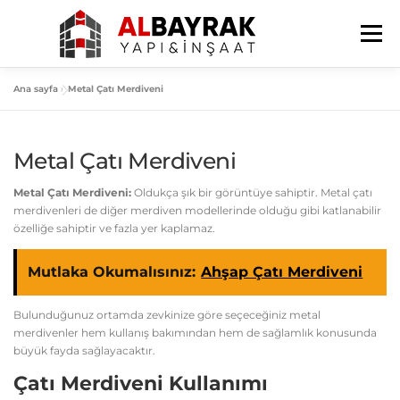
İçeriğe
geç
Menü
Ana sayfa
»
Metal Çatı Merdiveni
ANA SAYFA
HAKKIMIZDA
HIZMETLERIMIZ
Metal Çatı Merdiveni
BLOG
İLETIŞIM
Metal Çatı Merdiveni:
Oldukça şık bir görüntüye sahiptir. Metal çatı
merdivenleri de diğer merdiven modellerinde olduğu gibi katlanabilir
özelliğe sahiptir ve fazla yer kaplamaz.
Mutlaka Okumalısınız:
Ahşap Çatı Merdiveni
Bulunduğunuz ortamda zevkinize göre seçeceğiniz metal
merdivenler hem kullanış bakımından hem de sağlamlık konusunda
büyük fayda sağlayacaktır.
Çatı Merdiveni Kullanımı