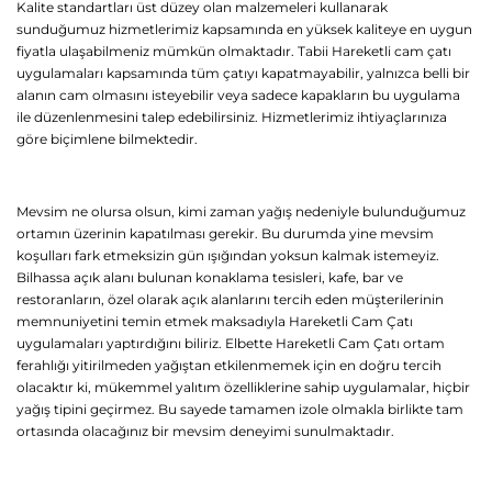
Kalite standartları üst düzey olan malzemeleri kullanarak
sunduğumuz hizmetlerimiz kapsamında en yüksek kaliteye en uygun
fiyatla ulaşabilmeniz mümkün olmaktadır. Tabii Hareketli cam çatı
uygulamaları kapsamında tüm çatıyı kapatmayabilir, yalnızca belli bir
alanın cam olmasını isteyebilir veya sadece kapakların bu uygulama
ile düzenlenmesini talep edebilirsiniz. Hizmetlerimiz ihtiyaçlarınıza
göre biçimlene bilmektedir.
Mevsim ne olursa olsun, kimi zaman yağış nedeniyle bulunduğumuz
ortamın üzerinin kapatılması gerekir. Bu durumda yine mevsim
koşulları fark etmeksizin gün ışığından yoksun kalmak istemeyiz.
Bilhassa açık alanı bulunan konaklama tesisleri, kafe, bar ve
restoranların, özel olarak açık alanlarını tercih eden müşterilerinin
memnuniyetini temin etmek maksadıyla Hareketli Cam Çatı
uygulamaları yaptırdığını biliriz. Elbette Hareketli Cam Çatı ortam
ferahlığı yitirilmeden yağıştan etkilenmemek için en doğru tercih
olacaktır ki, mükemmel yalıtım özelliklerine sahip uygulamalar, hiçbir
yağış tipini geçirmez. Bu sayede tamamen izole olmakla birlikte tam
ortasında olacağınız bir mevsim deneyimi sunulmaktadır.