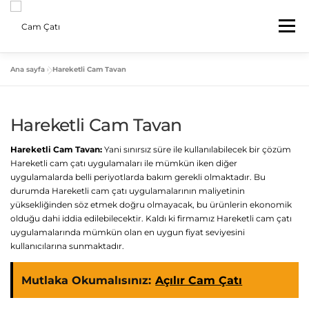
İçeriğe
geç
Menü
Ana sayfa
»
Hareketli Cam Tavan
ANA SAYFA
HAKKIMIZDA
HIZMETLERIMIZ
Hareketli Cam Tavan
BLOG
İLETIŞIM
Hareketli Cam Tavan:
Yani sınırsız süre ile kullanılabilecek bir çözüm
Hareketli cam çatı uygulamaları ile mümkün iken diğer
uygulamalarda belli periyotlarda bakım gerekli olmaktadır. Bu
durumda Hareketli cam çatı uygulamalarının maliyetinin
yüksekliğinden söz etmek doğru olmayacak, bu ürünlerin ekonomik
olduğu dahi iddia edilebilecektir. Kaldı ki firmamız Hareketli cam çatı
uygulamalarında mümkün olan en uygun fiyat seviyesini
kullanıcılarına sunmaktadır.
Mutlaka Okumalısınız:
Açılır Cam Çatı