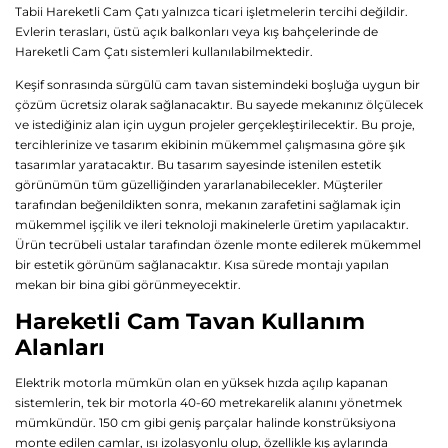
Tabii Hareketli Cam Çatı yalnızca ticari işletmelerin tercihi değildir.
Evlerin terasları, üstü açık balkonları veya kış bahçelerinde de
Hareketli Cam Çatı sistemleri kullanılabilmektedir.
Keşif sonrasında sürgülü cam tavan sistemindeki boşluğa uygun bir
çözüm ücretsiz olarak sağlanacaktır. Bu sayede mekanınız ölçülecek
ve istediğiniz alan için uygun projeler gerçekleştirilecektir. Bu proje,
tercihlerinize ve tasarım ekibinin mükemmel çalışmasına göre şık
tasarımlar yaratacaktır. Bu tasarım sayesinde istenilen estetik
görünümün tüm güzelliğinden yararlanabilecekler. Müşteriler
tarafından beğenildikten sonra, mekanın zarafetini sağlamak için
mükemmel işçilik ve ileri teknoloji makinelerle üretim yapılacaktır.
Ürün tecrübeli ustalar tarafından özenle monte edilerek mükemmel
bir estetik görünüm sağlanacaktır. Kısa sürede montajı yapılan
mekan bir bina gibi görünmeyecektir.
Hareketli Cam Tavan Kullanım
Alanları
Elektrik motorla mümkün olan en yüksek hızda açılıp kapanan
sistemlerin, tek bir motorla 40-60 metrekarelik alanını yönetmek
mümkündür. 150 cm gibi geniş parçalar halinde konstrüksiyona
monte edilen camlar, ısı izolasyonlu olup, özellikle kış aylarında