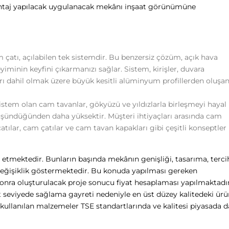
ontaj yapılacak uygulanacak mekânı inşaat görünümüne
am çatı, açılabilen tek sistemdir. Bu benzersiz çözüm, açık hava
minin keyfini çıkarmanızı sağlar. Sistem, kirişler, duvara
arı dahil olmak üzere büyük kesitli alüminyum profillerden oluşa
sistem olan cam tavanlar, gökyüzü ve yıldızlarla birleşmeyi hayal
üşündüğünden daha yüksektir. Müşteri ihtiyaçları arasında cam
atılar, cam çatılar ve cam tavan kapakları gibi çeşitli konseptler
i etmektedir. Bunların başında mekânın genişliği, tasarıma, terci
 değişiklik göstermektedir. Bu konuda yapılması gereken
sonra oluşturulacak proje sonucu fiyat hesaplaması yapılmaktadır
seviyede sağlama gayreti nedeniyle en üst düzey kalitedeki ürü
kullanılan malzemeler TSE standartlarında ve kalitesi piyasada d