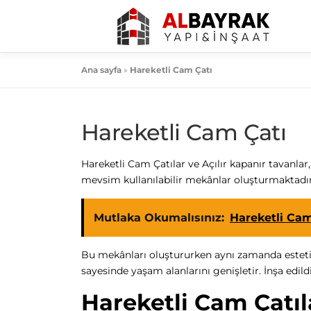
İçeriğe
geç
Ana sayfa
»
Hareketli Cam Çatı
Hareketli Cam Çatı
Hareketli Cam Çatılar ve Açılır kapanır tavanla
mevsim kullanılabilir mekânlar oluşturmaktadır
Mutlaka Okumalısınız:
Hareketli Cam
Bu mekânları oluştururken aynı zamanda estetik
sayesinde yaşam alanlarını genişletir. İnşa edil
Hareketli Cam Çatıl