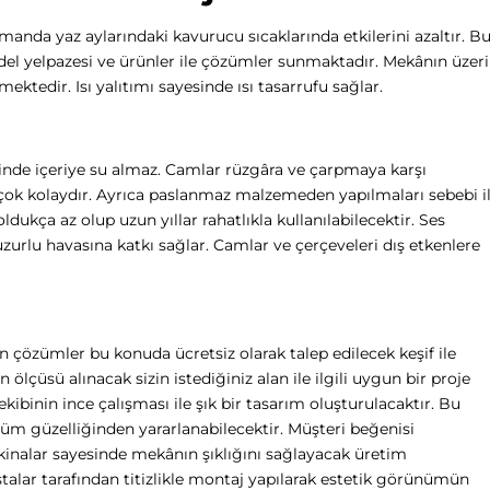
manda yaz aylarındaki kavurucu sıcaklarında etkilerini azaltır. B
l yelpazesi ve ürünler ile çözümler sunmaktadır. Mekânın üzeri
tedir. Isı yalıtımı sayesinde ısı tasarrufu sağlar.
sinde içeriye su almaz. Camlar rüzgâra ve çarpmaya karşı
 çok kolaydır. Ayrıca paslanmaz malzemeden yapılmaları sebebi i
ukça az olup uzun yıllar rahatlıkla kullanılabilecektir. Ses
zurlu havasına katkı sağlar. Camlar ve çerçeveleri dış etkenlere
 çözümler bu konuda ücretsiz olarak talep edilecek keşif ile
lçüsü alınacak sizin istediğiniz alan ile ilgili uygun bir proje
 ekibinin ince çalışması ile şık bir tasarım oluşturulacaktır. Bu
m güzelliğinden yararlanabilecektir. Müşteri beğenisi
akinalar sayesinde mekânın şıklığını sağlayacak üretim
talar tarafından titizlikle montaj yapılarak estetik görünümün