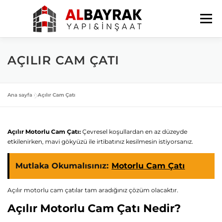
İçeriğe
geç
Menü
ANA SAYFA
HAKKIMIZDA
HIZMETLERIMIZ
AÇILIR CAM ÇATI
BLOG
İLETIŞIM
Ana sayfa
»
Açılır Cam Çatı
Açılır Motorlu Cam Çatı:
Çevresel koşullardan en az düzeyde
etkilenirken, mavi gökyüzü ile irtibatınız kesilmesin istiyorsanız.
Mutlaka Okumalısınız:
Motorlu Cam Çatı
Açılır motorlu cam çatılar tam aradığınız çözüm olacaktır.
Açılır Motorlu Cam Çatı Nedir?