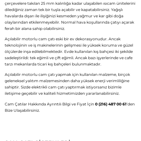
çerçevelere takılan 25 mm kalınlığa kadar ulaşabilen ısıcam ünitelerini
dilediğiniz zaman tek bir tuşla açabilir ve kapatabilirsiniz. Yağışlı
havalarda dışarı ile ilişiğinizi kesmeden yağmur ve kar gibi doğa
olaylarından etkilenmeyebilir. Normal hava koşullarında çatıyı açarak
ferah bir alana sahip olabilirsiniz.
Açılabilir motorlu cam çatı eski bir ev dekorasyonudur. Ancak
teknolojinin ve iş makinelerinin gelişmesi ile yüksek koruma ve güzel
ölçülerde inşa edilebilmektedir. Evde kullanılan kış bahçesi iki şekilde
sadeleştirildi: tek eğimli ve çift eğimli. Ancak bazı işyerlerinde ve cafe
tarzı mekanlarda ticari kış bahçeleri bulunmaktadır.
Açılabilir motorlu cam çatı yapmak için kullanılan malzeme, birçok
geleneksel yalıtım malzemesinden daha yüksek enerji verimliliğine
sahiptir. Sizde elektrikli cam çatı yaptırmak istiyorsanız bizimle
iletişime geçebilir ve kaliteli hizmetimizden yararlanabilirsiniz.
Cam Çatılar Hakkında Ayrıntılı Bilgi ve Fiyat İçin
0 (216) 487 00 61
‘den
Bize Ulaşabilirsiniz.